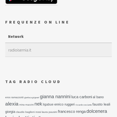
FREQUENZE ON LINE
Network
radioisernia.it
TAG RADIO CLOUD
gianna nannini
luca carboni
al bano
eros ramazzotti
gianluca grignani
alexia
nek
fausto leali
enrico ruggeri
ligabue
mina mazzini
riccardo cocciante
dolcenera
francesco renga
giorgia
claudio baglioni rossi
laura pausini