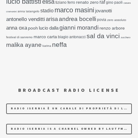
lucio battisti
elisa
raf
renato zero
tiziano ferro
gino paoli
cesare
marco masini
stadio
jovanotti
anna tatangelo
cremonini
andrea bocelli
arisa
antonello venditti
povia
zero assoluto
gianni morandi
anna oxa
lucio dalla
pooh
renzo arbore
sal da vinci
marco carta
biagio antonacci
festival di sanremo
zucchero
neffa
malika ayane
karima
BROADCAST RADIO LICENSE
RADIO ISERNIA È UN CANALE DI PROPRIETÀ DI LAUTFM CHE ASSOLVE I DIRITTI D'AUTORE.
RADIO ISERNIA IS A CHANNEL OWNED BY LAUTFM THAT COMPLIES WITH COPYRIGHT REGULATIONS.